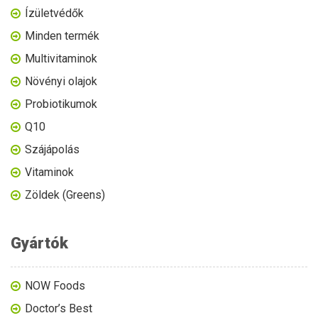
Ízületvédők
Minden termék
Multivitaminok
Növényi olajok
Probiotikumok
Q10
Szájápolás
Vitaminok
Zöldek (Greens)
Gyártók
NOW Foods
Doctor’s Best