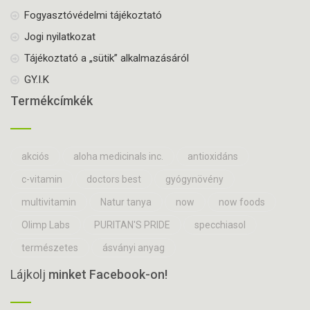
Fogyasztóvédelmi tájékoztató
Jogi nyilatkozat
Tájékoztató a „sütik” alkalmazásáról
GY.I.K
Termékcímkék
akciós
aloha medicinals inc.
antioxidáns
c-vitamin
doctors best
gyógynövény
multivitamin
Natur tanya
now
now foods
Olimp Labs
PURITAN'S PRIDE
specchiasol
természetes
ásványi anyag
Lájkolj
minket Facebook-on!