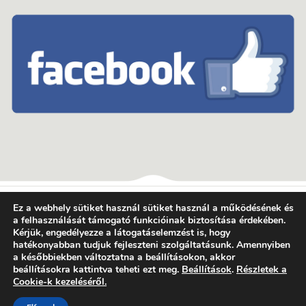
Ez a webhely sütiket használ sütiket használ a működésének és
a felhasználását támogató funkcióinak biztosítása érdekében.
© 2014-2022
Prémium
Vitamin
| Minden jog fenntartva
Kérjük, engedélyezze a látogatáselemzést is, hogy
hatékonyabban tudjuk fejleszteni szolgáltatásunk. Amennyiben
a későbbiekben változtatna a beállításokon, akkor
beállításokra kattintva teheti ezt meg.
Beállítások
.
Részletek a
szállítási és fizetési információk
impresszum
Cookie-k kezeléséről.
kapcsolat