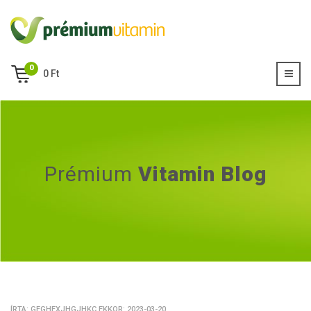
0
0
Ft
Prémium
Vitamin Blog
ÍRTA: GFGHFXJHGJHKC EKKOR: 2023-03-20