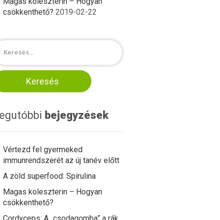
Magas koleszterin – Hogyan
csökkenthető?
2019-02-22
egutóbbi
bejegyzések
Vértezd fel gyermeked
immunrendszerét az új tanév előtt
A zöld superfood: Spirulina
Magas koleszterin – Hogyan
csökkenthető?
Cordyceps: A „csodagomba” a rák