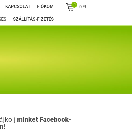
0
KAPCSOLAT
FIÓKOM
0
Ft
SÉS
SZÁLLÍTÁS-FIZETÉS
ájkolj
minket Facebook-
n!