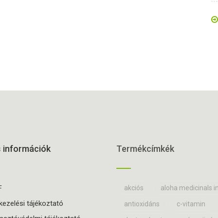
s
információk
Termékcímkék
F
akciós
aloha medicinals in
kezelési tájékoztató
antioxidáns
c-vitamin