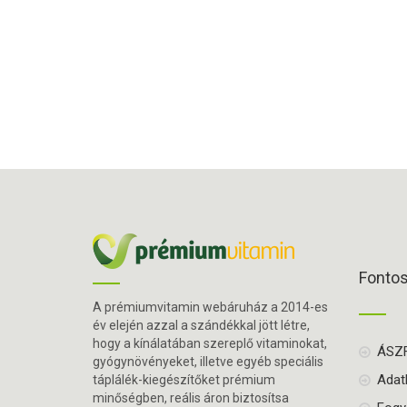
Fonto
A prémiumvitamin webáruház a 2014-es
év elején azzal a szándékkal jött létre,
hogy a kínálatában szereplő vitaminokat,
ÁSZ
gyógynövényeket, illetve egyéb speciális
Adat
táplálék-kiegészítőket prémium
minőségben, reális áron biztosítsa