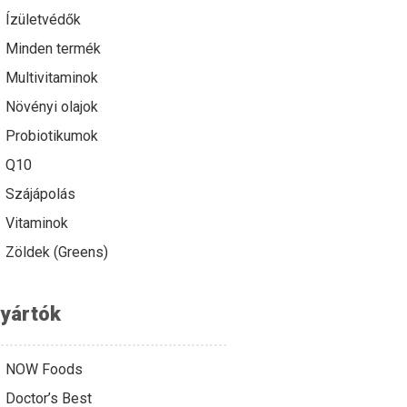
Ízületvédők
Minden termék
Multivitaminok
Növényi olajok
Probiotikumok
Q10
Szájápolás
Vitaminok
Zöldek (Greens)
yártók
NOW Foods
Doctor’s Best