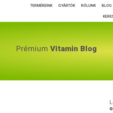
TERMÉKEINK
GYÁRTÓK
RÓLUNK
BLOG
KERE
Prémium
Vitamin Blog
L
o